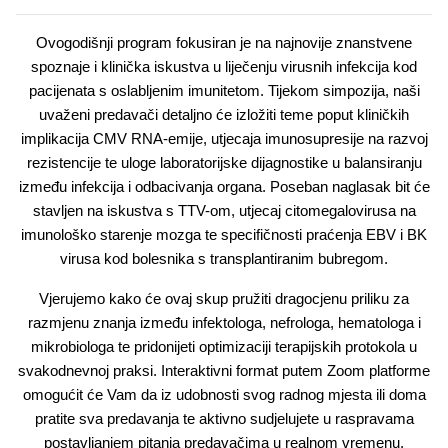
Ovogodišnji program fokusiran je na najnovije znanstvene
spoznaje i klinička iskustva u liječenju virusnih infekcija kod
pacijenata s oslabljenim imunitetom. Tijekom simpozija, naši
uvaženi predavači detaljno će izložiti teme poput kliničkih
implikacija CMV RNA-emije, utjecaja imunosupresije na razvoj
rezistencije te uloge laboratorijske dijagnostike u balansiranju
između infekcija i odbacivanja organa. Poseban naglasak bit će
stavljen na iskustva s TTV-om, utjecaj citomegalovirusa na
imunološko starenje mozga te specifičnosti praćenja EBV i BK
virusa kod bolesnika s transplantiranim bubregom.
Vjerujemo kako će ovaj skup pružiti dragocjenu priliku za
razmjenu znanja između infektologa, nefrologa, hematologa i
mikrobiologa te pridonijeti optimizaciji terapijskih protokola u
svakodnevnoj praksi. Interaktivni format putem Zoom platforme
omogućit će Vam da iz udobnosti svog radnog mjesta ili doma
pratite sva predavanja te aktivno sudjelujete u raspravama
postavljanjem pitanja predavačima u realnom vremenu.