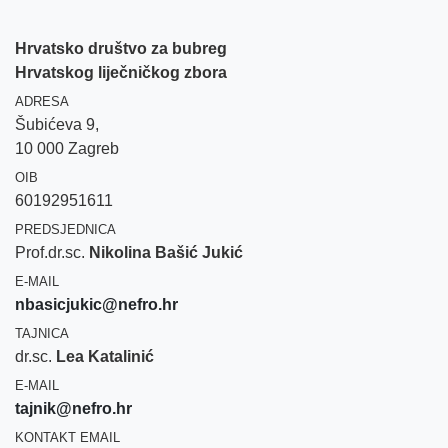
Hrvatsko društvo za bubreg
Hrvatskog liječničkog zbora
ADRESA
Šubićeva 9,
10 000 Zagreb
OIB
60192951611
PREDSJEDNICA
Prof.dr.sc.
Nikolina Bašić Jukić
E-MAIL
nbasicjukic@nefro.hr
TAJNICA
dr.sc.
Lea Katalinić
E-MAIL
tajnik@nefro.hr
KONTAKT EMAIL