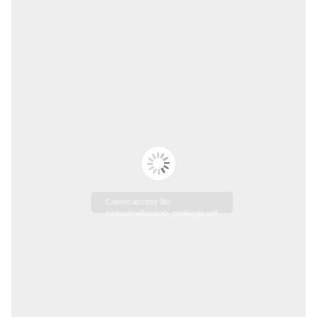
Cannot access file!
/upload/nefroskola_pedijatrija.pdf