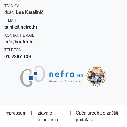
TAJNICA
dr.sc.
Lea Katalinić
E-MAIL
tajnik@nefro.hr
KONTAKT EMAIL
info@nefro.hr
TELEFON
01/ 2367-139
Impressum
|
Izjava o
|
Opća uredba o zaštiti
kolačićima
podataka