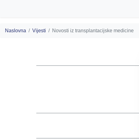
Naslovna
Vijesti
Novosti iz transplantacijske medicine
OSTALE VIJESTI
13.07.2026.
Dar života koji pobjeđuje
tragediju: Kako novi pravilnik
vrhunska medicina donose
nadu stotinama pacijenata
25.05.2026.
NEFROFARMACIJA 2026