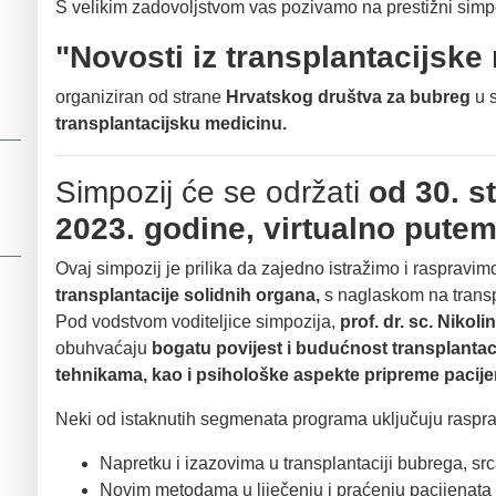
S velikim zadovoljstvom vas pozivamo na prestižni simp
"Novosti iz transplantacijske
organiziran od strane
Hrvatskog društva za bubreg
u 
transplantacijsku medicinu.
Simpozij će se održati
od 30. s
2023. godine, virtualno pute
Ovaj simpozij je prilika da zajedno istražimo i raspravi
transplantacije solidnih organa,
s naglaskom na transpl
Pod vodstvom voditeljice simpozija,
prof. dr. sc. Nikoli
obuhvaćaju
bogatu povijest i budućnost transplantac
tehnikama, kao i psihološke aspekte pripreme pacijen
Neki od istaknutih segmenata programa uključuju raspra
Napretku i izazovima u transplantaciji bubrega, src
Novim metodama u liječenju i praćenju pacijenata 