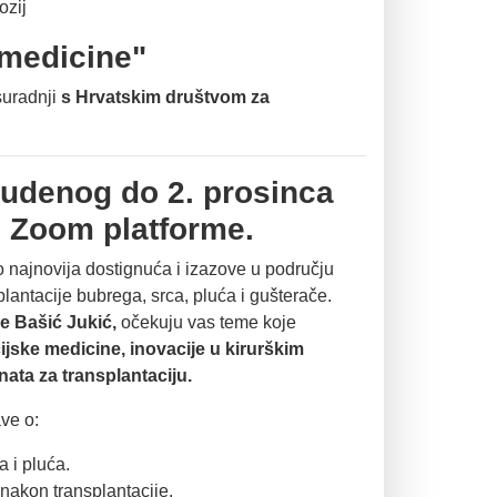
ozij
 medicine"
suradnji
s Hrvatskim društvom za
tudenog do 2. prosinca
m Zoom platforme.
mo najnovija dostignuća i izazove u području
antacije bubrega, srca, pluća i gušterače.
ne Bašić Jukić,
očekuju vas teme koje
ijske medicine, inovacije u kirurškim
ata za transplantaciju.
ve o:
a i pluća.
nakon transplantacije.