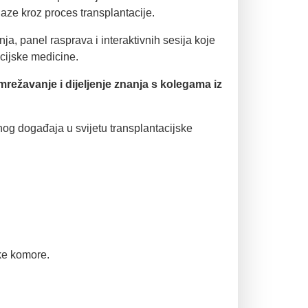
laze kroz proces transplantacije.
a, panel rasprava i interaktivnih sesija koje
acijske medicine.
umrežavanje i dijeljenje znanja s kolegama iz
žnog događaja u svijetu transplantacijske
čke komore.