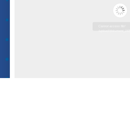
Cannot access file!
/upload/dokument_16