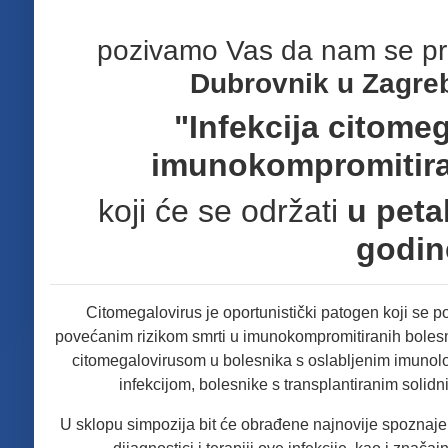
pozivamo Vas da nam se pri
Dubrovnik u Zagre
"Infekcija citome
imunokompromitira
koji će se održati
u peta
godin
Citomegalovirus je oportunistički patogen koji se p
povećanim rizikom smrti u imunokompromitiranih bolesnik
citomegalovirusom u bolesnika s oslabljenim imunolo
infekcijom, bolesnike s transplantiranim soli
U sklopu simpozija bit će obrađene najnovije spoznaje o 