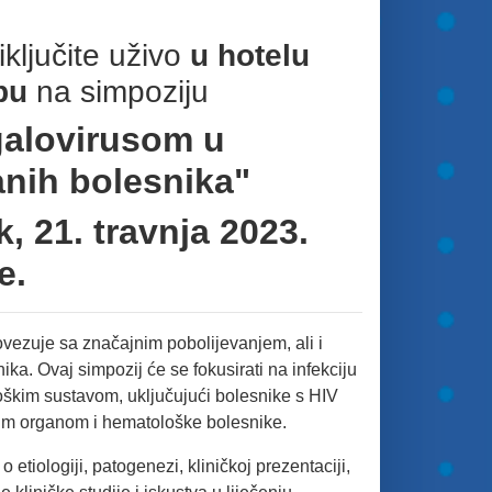
ključite uživo
u hotelu
bu
na simpoziju
galovirusom u
nih bolesnika"
k, 21. travnja 2023.
e.
ovezuje sa značajnim pobolijevanjem, ali i
a. Ovaj simpozij će se fokusirati na infekciju
škim sustavom, uključujući bolesnike s HIV
dnim organom i hematološke bolesnike.
etiologiji, patogenezi, kliničkoj prezentaciji,