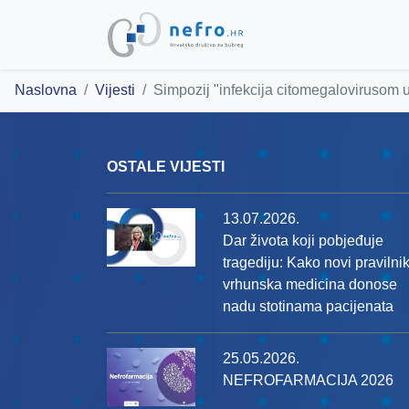
Naslovna
Vijesti
Simpozij "infekcija citomegalovirusom 
OSTALE VIJESTI
13.07.2026.
Dar života koji pobjeđuje
tragediju: Kako novi pravilnik
vrhunska medicina donose
nadu stotinama pacijenata
25.05.2026.
NEFROFARMACIJA 2026