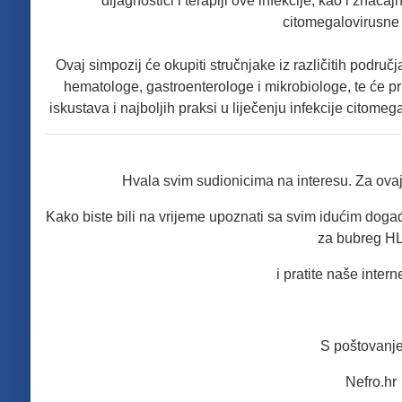
dijagnostici i terapiji ove infekcije, kao i značaj
citomegalovirusne 
Ovaj simpozij će okupiti stručnjake iz različitih područj
hematologe, gastroenterologe i mikrobiologe, te će pr
iskustava i najboljih praksi u liječenju infekcije cito
Hvala svim sudionicima na interesu. Za ovaj 
Kako biste bili na vrijeme upoznati sa svim idućim doga
za bubreg H
i pratite naše intern
S poštovanj
Nefro.hr