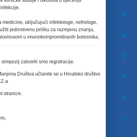
ne kliničke studije i iskustva u liječenju
infekcije.
a medicine, uključujući infektologe, nefrologe,
užiti jedinstvenu priliku za razmjenu znanja,
megalovirusom u imunokompromitiranih bolesnika.
simpozij zatvorili smo registracije.
đanjima Društva učlanite se u Hrvatsko društvo
LZ-a
et stranice.
em,