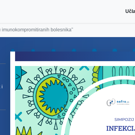
Učla
u imunokompromitiranih bolesnika"
 i