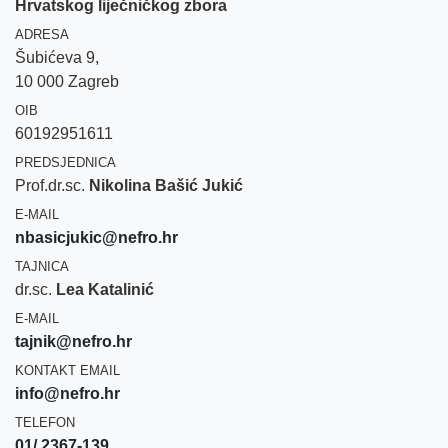
Hrvatskog liječničkog zbora
ADRESA
Šubićeva 9,
10 000 Zagreb
OIB
60192951611
PREDSJEDNICA
Prof.dr.sc.
Nikolina Bašić Jukić
E-MAIL
nbasicjukic@nefro.hr
TAJNICA
dr.sc.
Lea Katalinić
E-MAIL
tajnik@nefro.hr
KONTAKT EMAIL
info@nefro.hr
TELEFON
01/ 2367-139