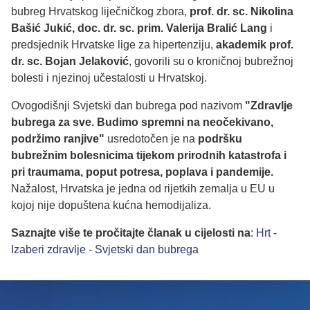
bubreg Hrvatskog liječničkog zbora,
prof. dr. sc. Nikolina
Bašić Jukić, doc. dr. sc. prim. Valerija Bralić Lang
i
predsjednik Hrvatske lige za hipertenziju,
akademik prof.
dr. sc. Bojan Jelaković
, govorili su o kroničnoj bubrežnoj
bolesti i njezinoj učestalosti u Hrvatskoj.
Ovogodišnji Svjetski dan bubrega pod nazivom
"Zdravlje
bubrega za sve. Budimo spremni na neočekivano,
podržimo ranjive"
usredotočen je na
podršku
bubrežnim bolesnicima tijekom prirodnih katastrofa i
pri traumama, poput potresa, poplava i pandemije.
Nažalost, Hrvatska je jedna od rijetkih zemalja u EU u
kojoj nije dopuštena kućna hemodijaliza.
Saznajte više te pročitajte članak u cijelosti na
:
Hrt -
Izaberi zdravlje - Svjetski dan bubrega