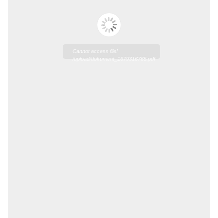
Cannot access file!
/upload/dokument_1679316765.pdf