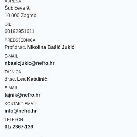
ADRESA
Šubićeva 9,
10 000 Zagreb
OIB
60192951611
PREDSJEDNICA
Prof.dr.sc.
Nikolina Bašić Jukić
E-MAIL
nbasicjukic@nefro.hr
TAJNICA
dr.sc.
Lea Katalinić
E-MAIL
tajnik@nefro.hr
KONTAKT EMAIL
info@nefro.hr
TELEFON
01/ 2367-139